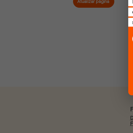
Atualizar página
D
F