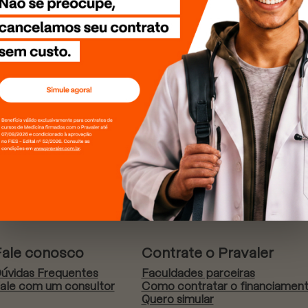
Fale conosco
Contrate o Pravaler
úvidas Frequentes
Faculdades parceiras
ale com um consultor
Como contratar o financiamen
Quero simular