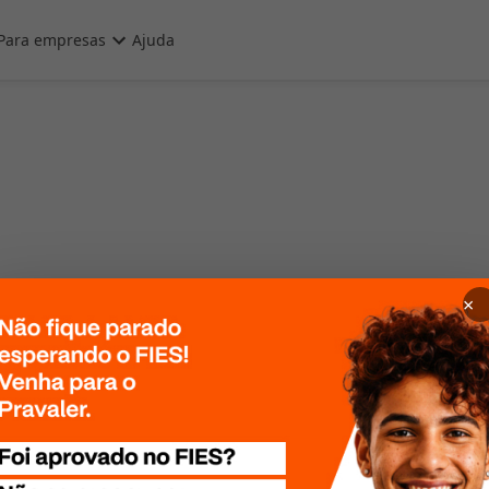
Para empresas
Ajuda
×
 Por favor, tente
te mais tarde!