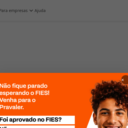
Para empresas
Ajuda
×
 Por favor, tente
te mais tarde!