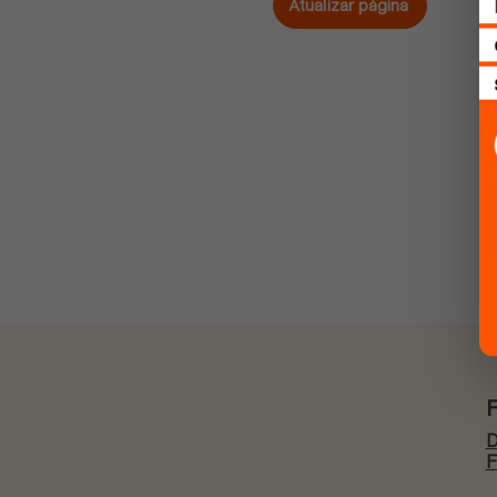
Atualizar página
D
F