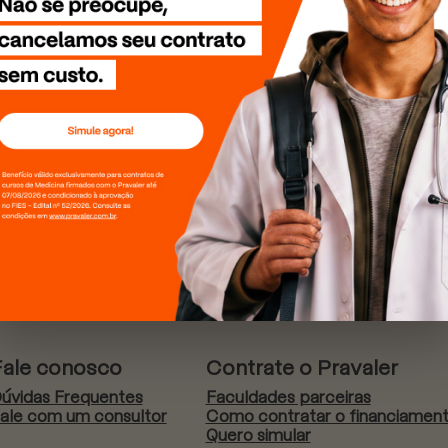
Fale conosco
Contrate o Pravaler
úvidas Frequentes
Faculdades parceiras
ale com um consultor
Como contratar o financiamen
Quero simular