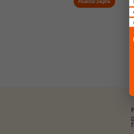
Atualizar página
D
F