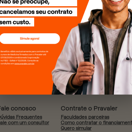
Fale conosco
Contrate o Pravaler
úvidas Frequentes
Faculdades parceiras
ale com um consultor
Como contratar o financiamen
Quero simular