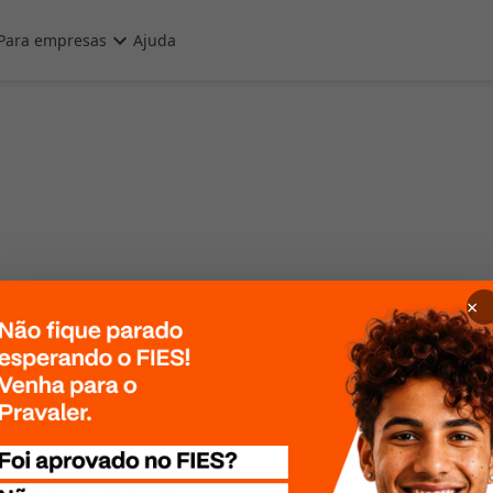
Para empresas
Ajuda
×
 Por favor, tente
te mais tarde!