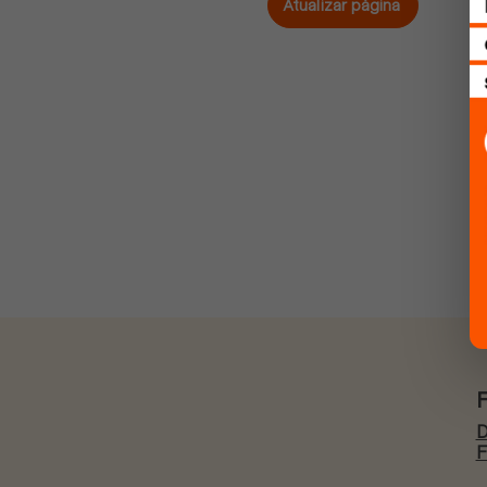
Atualizar página
D
F