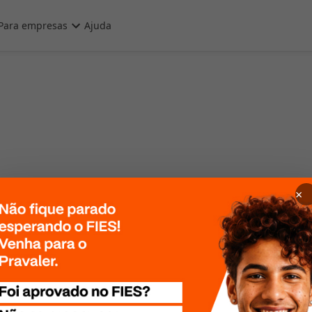
Para empresas
Ajuda
×
 Por favor, tente
te mais tarde!