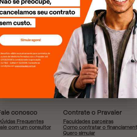
Fale conosco
Contrate o Pravaler
úvidas Frequentes
Faculdades parceiras
ale com um consultor
Como contratar o financiamen
Quero simular