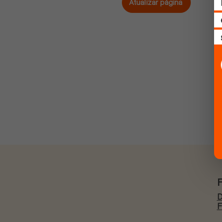
Atualizar página
D
F