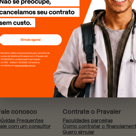
Fale conosco
Contrate o Pravaler
úvidas Frequentes
Faculdades parceiras
ale com um consultor
Como contratar o financiamen
Quero simular