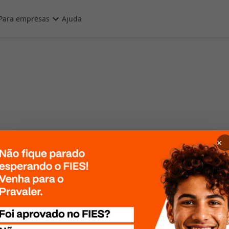
Para empresas
Ajuda
×
 Por favor, tente
te mais tarde!