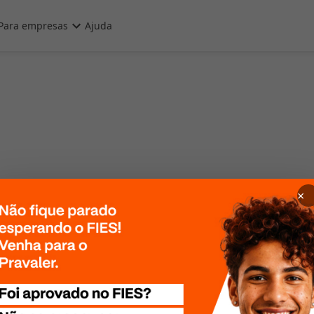
Para empresas
Ajuda
×
 Por favor, tente
te mais tarde!