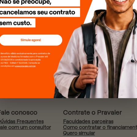
Fale conosco
Contrate o Pravaler
úvidas Frequentes
Faculdades parceiras
ale com um consultor
Como contratar o financiamen
Quero simular