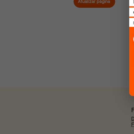
Atualizar página
D
F