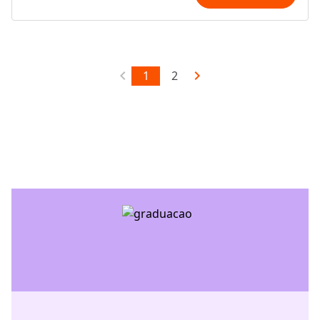


1
2