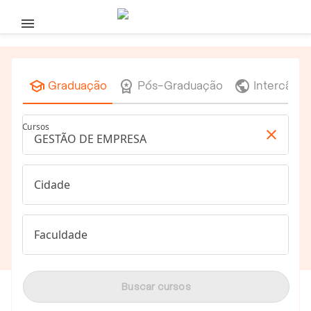
Pular para o conteúdo principal



Graduação
Pós-Graduação
Intercâmb
Cursos

Cidade
Faculdade
Buscar cursos