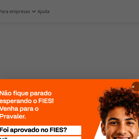
Para empresas
Ajuda
×
 Por favor, tente
te mais tarde!