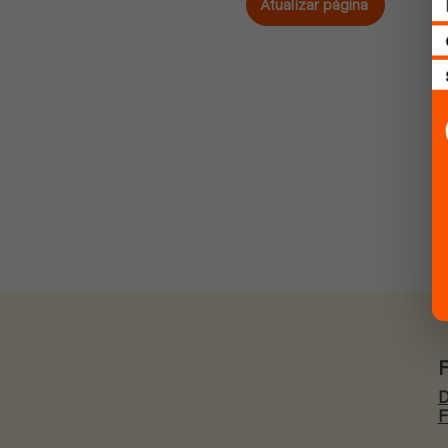
Atualizar página
D
F