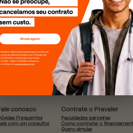
Fale conosco
Contrate o Pravaler
úvidas Frequentes
Faculdades parceiras
ale com um consultor
Como contratar o financiamen
Quero simular