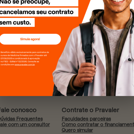
Fale conosco
Contrate o Pravaler
úvidas Frequentes
Faculdades parceiras
ale com um consultor
Como contratar o financiamen
Quero simular