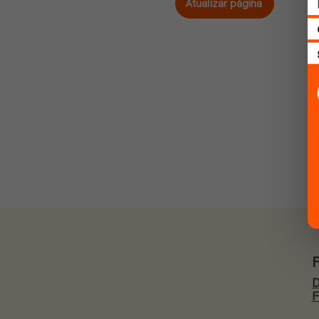
Atualizar página
D
F