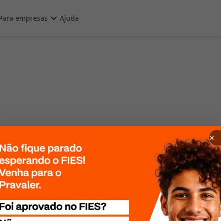
Para empresas
Ajuda
×
 Por favor, tente
te mais tarde!