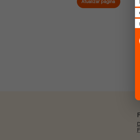
Atualizar página
D
F