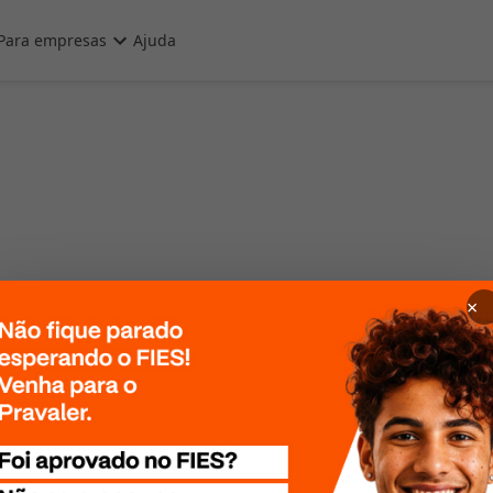
Para empresas
Ajuda
×
 Por favor, tente
te mais tarde!