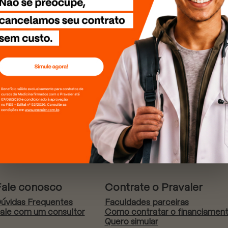
Fale conosco
Contrate o Pravaler
úvidas Frequentes
Faculdades parceiras
ale com um consultor
Como contratar o financiamen
Quero simular