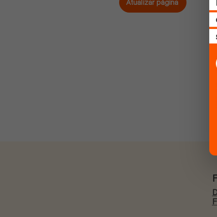
Atualizar página
D
F