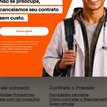
Fale conosco
Contrate o Pravaler
úvidas Frequentes
Faculdades parceiras
ale com um consultor
Como contratar o financiamen
Quero simular