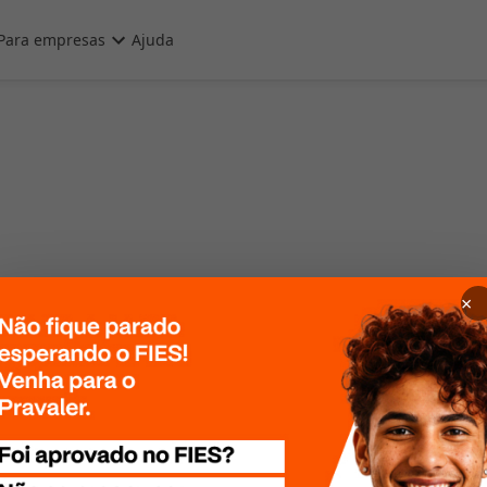
Para empresas
Ajuda
×
 Por favor, tente
te mais tarde!