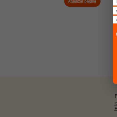
Atualizar página
D
F