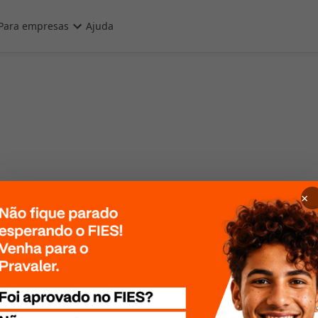
Para empresas
Ajuda
×
 Por favor, tente
te mais tarde!