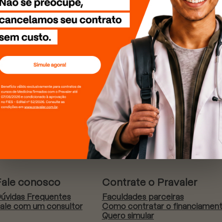
Fale conosco
Contrate o Pravaler
úvidas Frequentes
Faculdades parceiras
ale com um consultor
Como contratar o financiamen
Quero simular