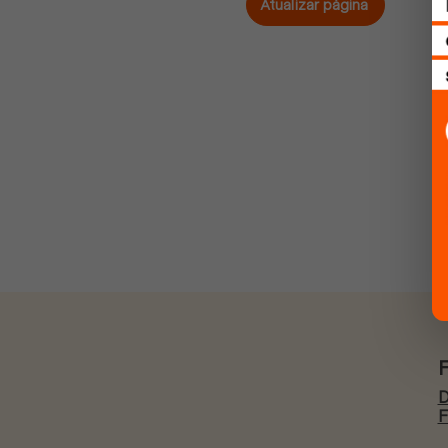
Atualizar página
D
F