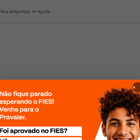
Para empresas
Ajuda
×
 Por favor, tente
te mais tarde!