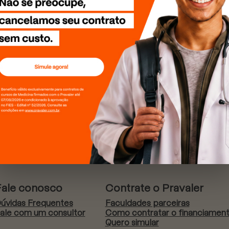
Fale conosco
Contrate o Pravaler
úvidas Frequentes
Faculdades parceiras
ale com um consultor
Como contratar o financiamen
Quero simular