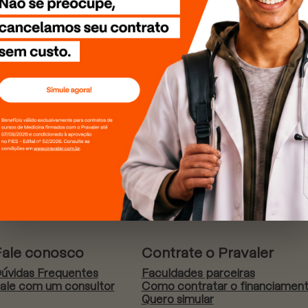
Fale conosco
Contrate o Pravaler
úvidas Frequentes
Faculdades parceiras
ale com um consultor
Como contratar o financiamen
Quero simular