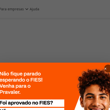
Para empresas
Ajuda
×
 Por favor, tente
te mais tarde!