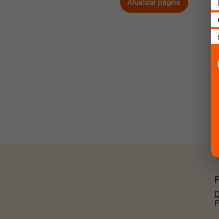
Atualizar página
D
F