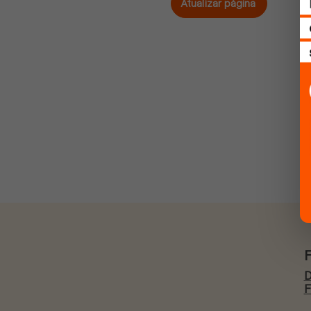
Atualizar página
D
F