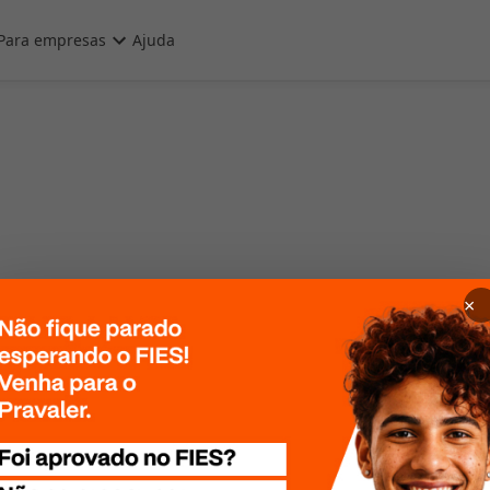
Para empresas
Ajuda
×
 Por favor, tente
te mais tarde!