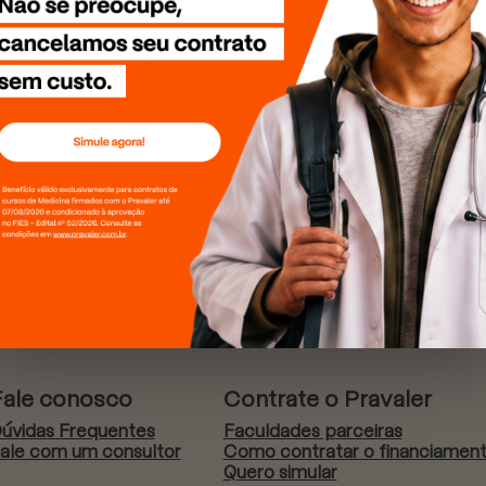
Fale conosco
Contrate o Pravaler
úvidas Frequentes
Faculdades parceiras
ale com um consultor
Como contratar o financiamen
Quero simular