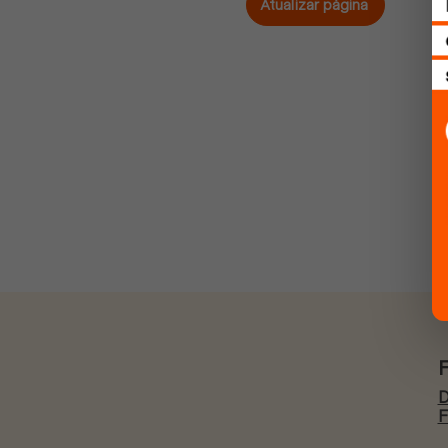
Atualizar página
D
F