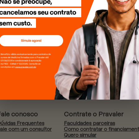
Fale conosco
Contrate o Pravaler
úvidas Frequentes
Faculdades parceiras
ale com um consultor
Como contratar o financiamen
Quero simular