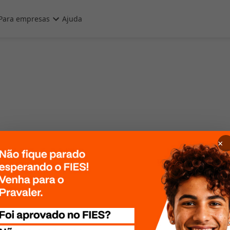
Para empresas
Ajuda
×
 Por favor, tente
te mais tarde!