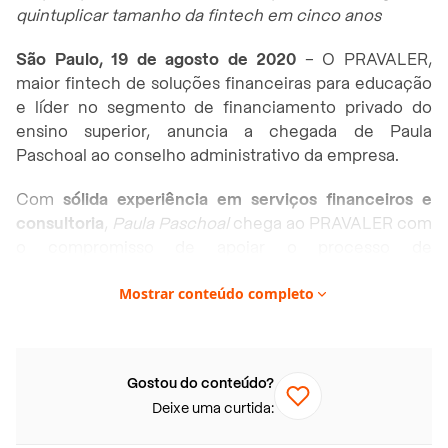
quintuplicar tamanho da fintech em cinco anos
São Paulo, 19 de agosto de 2020
– O PRAVALER,
maior fintech de soluções financeiras para educação
e líder no segmento de financiamento privado do
ensino superior, anuncia a chegada de Paula
Paschoal ao conselho administrativo da empresa.
Com
sólida experiência em serviços financeiros e
consultoria
,
Paula Paschoal
chega ao PRAVALER com
o compromisso de apoiar o processo de
aperfeiçoamento das estratégias e expansão do
Mostrar conteúdo completo
negócio, que tem meta de superar um milhão de
alunos, cinco vezes o volume atual, até 2025.
Recentemente, a fintech foi reconhecida como uma
das empresas que crescem mais rápido nas Américas
Gostou do conteúdo?
pelo Financial Times.
Deixe uma curtida:
“É uma honra integrar o conselho administrativo de