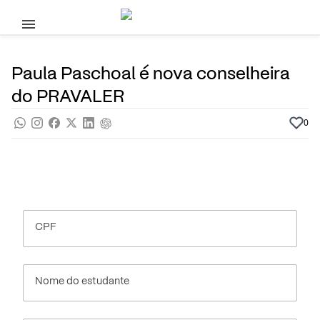
Pular para o conteúdo principal
28 de Agosto, 2020
Na mídia
Por
Prasaber
Paula Paschoal é nova conselheira
do PRAVALER
0
CPF
Nome do estudante