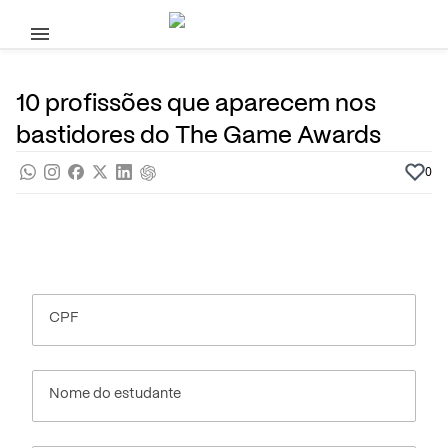
Pular para o conteúdo principal
7 de Dezembro, 2023
Cursos Superiores
Noticias
Por
Prasaber
10 profissões que aparecem nos
bastidores do The Game Awards
0
CPF
Nome do estudante