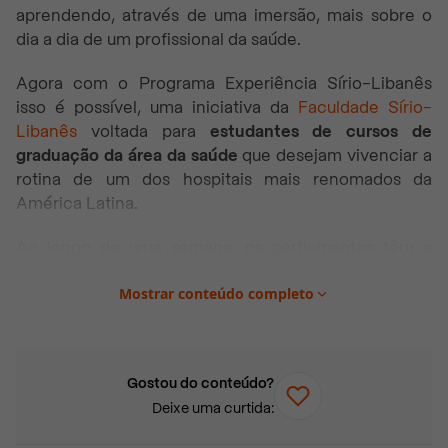
aprendendo, através de uma imersão, mais sobre o
dia a dia de um profissional da saúde.
Agora com o Programa Experiência Sírio-Libanês
isso é possível, uma iniciativa da
Faculdade Sírio-
Libanês
voltada para
estudantes de cursos de
graduação da área da saúde
que desejam vivenciar a
rotina de um dos hospitais mais renomados da
América Latina.
Ao longo de uma semana, os participantes têm a
oportunidade de mergulhar no dia a dia do hospital,
Mostrar conteúdo completo
combinando atividades on-line e presenciais que
proporcionam uma experiência completa e
enriquecedora sobre a rotina hospitalar e o trabalho
em uma equipe multidisciplinar.
Gostou do conteúdo?
Deixe uma curtida:
Quais as atividades da Experiência Sírio-Libanês?