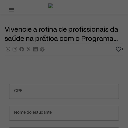
Pular para o conteúdo principal
6 de Junho, 2025
Cursos Superiores
Noticias
Por
Prasaber
Vivencie a rotina de profissionais da
saúde na prática com o Programa
Experiência Sírio-Libanês
1
CPF
Nome do estudante