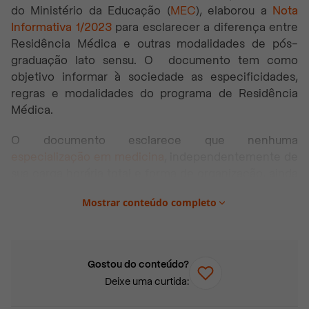
do Ministério da Educação (
MEC
), elaborou a
Nota
Informativa 1/2023
para esclarecer a diferença entre
Residência Médica e outras modalidades de pós-
graduação
lato sensu
. O documento tem como
objetivo informar à sociedade as especificidades,
regras e modalidades do programa de Residência
Médica.
O documento esclarece que nenhuma
especialização em medicina
, independentemente de
sua carga horária total e forma de organização, ainda
que utilize termos como “nos moldes da Residência
Mostrar conteúdo completo
Médica”, “pautada nos padrões da Residência”, “com
conteúdo especializado para Residência”, será
considerada “Residência Médica”, termo restrito por
Lei aos Programas autorizados e reconhecidos pela
Gostou do conteúdo?
CNRM.
Deixe uma curtida:
Leia mais:
Quanto ganha um residente de Medicina?