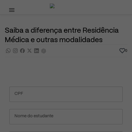
Pular para o conteúdo principal
10 de Abril, 2023
Cursos Superiores
Noticias
Por
Prasaber
Saiba a diferença entre Residência
Médica e outras modalidades
0
CPF
Nome do estudante