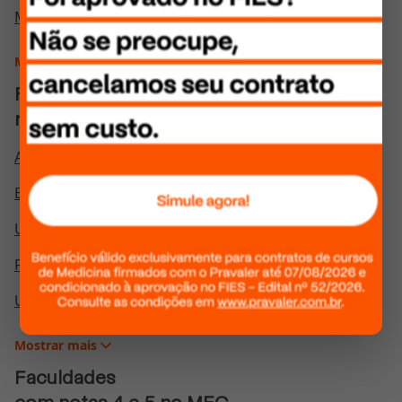
Medicina Veterinária
Mostrar
mais
Faculdades
mais buscadas
Anhanguera
Estácio
UNIP
FMU
UNA
Mostrar
mais
Faculdades