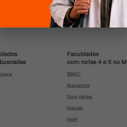
tilha da redação está disponível
ldades
Faculdades
 buscadas
com notas 4 e 5 no 
guera
IBMEC
o
Mackenzie
Dom Helder
Feevale
FAAP