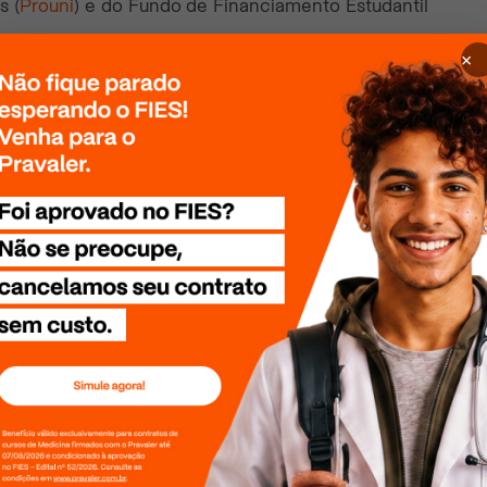
s (
Prouni
) e do Fundo de Financiamento Estudantil
×
também utilizam o Enem para selecionar estudantes,
rocessos seletivos. Os resultados individuais do
cessos seletivos de instituições portuguesas que
r as notas do exame. Os acordos garantem acesso
ros interessados em cursar a
educação superior em
 2025!
 conteúdo?
uma curtida:
0