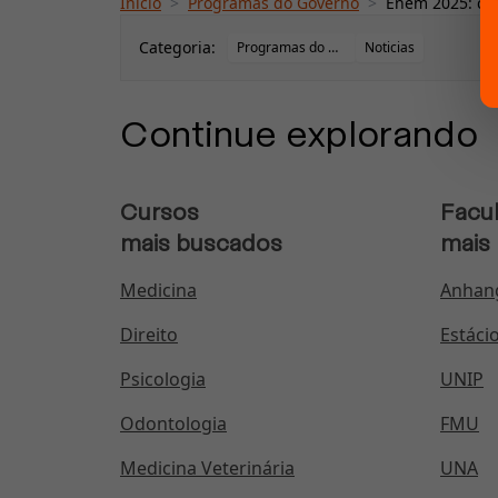
Início
>
Programas do Governo
>
Enem 2025: car
Categoria:
Programas do Governo
Noticias
Continue explorando
Cursos
Facu
mais buscados
mais
Medicina
Anhan
Direito
Estáci
Psicologia
UNIP
Odontologia
FMU
Medicina Veterinária
UNA