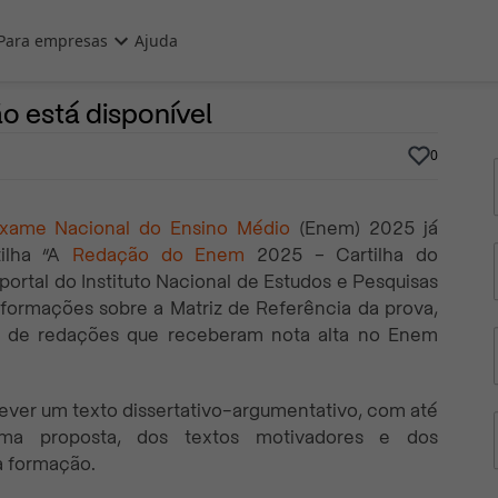
Para empresas
Ajuda
17 de Outubro, 2025
Por
Prasaber
o está disponível
0
xame Nacional do Ensino Médio
(Enem) 2025 já
tilha “A
Redação do Enem
2025 – Cartilha do
 portal do Instituto Nacional de Estudos e Pesquisas
informações sobre a Matriz de Referência da prova,
s de redações que receberam nota alta no Enem
ever um texto dissertativo-argumentativo, com até
lema proposta, dos textos motivadores e dos
a formação.