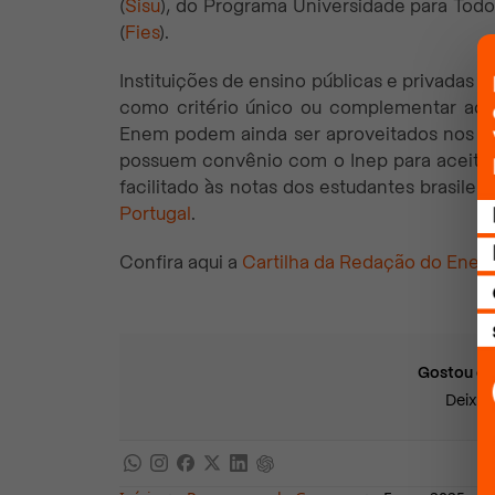
(
Sisu
), do Programa Universidade para Todo
(
Fies
).
Instituições de ensino públicas e privadas 
como critério único ou complementar aos p
Enem podem ainda ser aproveitados nos pro
possuem convênio com o Inep para aceita
facilitado às notas dos estudantes brasilei
Portugal
.
Confira aqui a
Cartilha da Redação do Enem
Gostou do
Deixe 