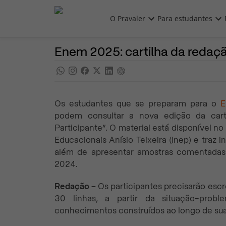
Pular para o conteúdo principal
O Pravaler
Para estudantes
Programas do Governo
Noticias
Enem 2025: cartilha da redaçã
Os estudantes que se preparam para o
E
podem consultar a nova edição da car
Participante”. O material está disponível no
Educacionais Anísio Teixeira (Inep) e traz 
além de apresentar amostras comentada
2024.
Redação –
Os participantes precisarão escr
30 linhas, a partir da situação-prob
conhecimentos construídos ao longo de su