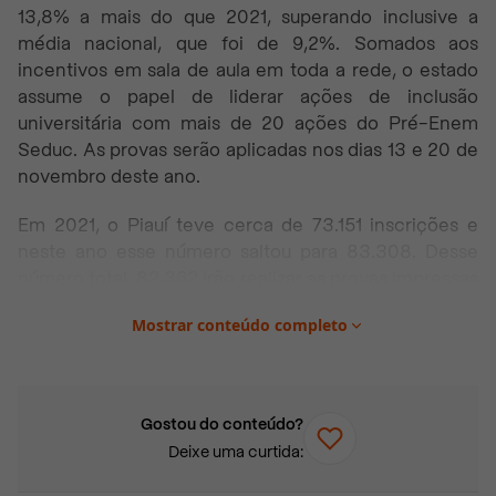
13,8% a mais do que 2021, superando inclusive a
média nacional, que foi de 9,2%. Somados aos
incentivos em sala de aula em toda a rede, o estado
assume o papel de liderar ações de inclusão
universitária com mais de 20 ações do Pré-Enem
Seduc. As provas serão aplicadas nos dias 13 e 20 de
novembro deste ano.
Em 2021, o Piauí teve cerca de 73.151 inscrições e
neste ano esse número saltou para 83.308. Desse
número total, 82.362 irão realizar as provas impressas
tradicionais e 946 optaram pelo
Enem digital,
que
Mostrar conteúdo completo
vem sendo implantado pelo INEP desde 2020. As
aplicações digitais são opcionais. Os participantes
escolhem, no ato de inscrição, pelo modelo digital ou
pela tradicional prova em papel.
Gostou do conteúdo?
Deixe uma curtida:
Esse dado positivo do Piauí se deve a estratégia de
busca ativa promovida pela Secretaria de Estado da