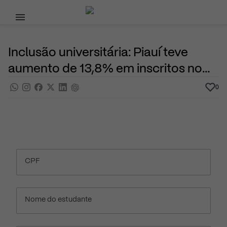
Pular para o conteúdo principal
3 de Novembro, 2022
Vestibular
Noticias
Por
Prasaber
Inclusão universitária: Piauí teve
aumento de 13,8% em inscritos no
Enem 2022
0
CPF
Nome do estudante