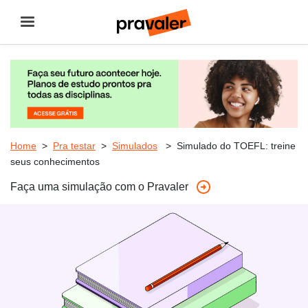
Filtre resultados por
todos os estados
O Pravaler
Home
>
Pra testar
>
Simulados
> Simulado do TOEFL: treine
Procurar por:
seus conhecimentos
Para estudantes
Faça uma simulação com o Pravaler
Universidades mais buscadas
Links mais buscados
Para empresas
Ajuda