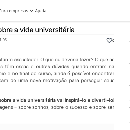
Para empresas
Ajuda
26 de Dezembro, 2023
Por
Prasaber
re a vida universitária
1:05
0
tante assustador. O que eu deveria fazer? O que as
s têm essas e outras dúvidas quando entram na
io e no final do curso, ainda é possível encontrar
isam de uma nova motivação para perseguir seus
sobre a vida universitária vai inspirá-lo e diverti-lo
!
gens – sobre sonhos, sobre o sucesso e sobre ser