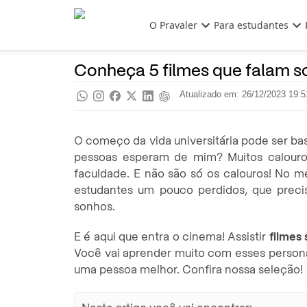
Pular para o conteúdo principal
O Pravaler
Para estudantes
Dicas de Estudo
Pra saber
Conheça 5 filmes que falam sob
Atualizado em: 26/12/2023 19:5
O começo da vida universitária pode ser bas
pessoas esperam de mim? Muitos calouro
faculdade. E não são só os calouros! No me
estudantes um pouco perdidos, que prec
sonhos.
E é aqui que entra o cinema! Assistir
filmes 
Você vai aprender muito com esses persona
uma pessoa melhor. Confira nossa seleção!