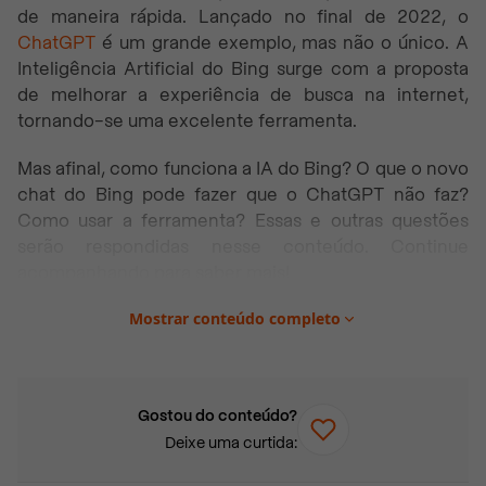
de maneira rápida. Lançado no final de 2022, o
ChatGPT
é um grande exemplo, mas não o único. A
Inteligência Artificial do Bing surge com a proposta
de melhorar a experiência de busca na internet,
tornando-se uma excelente ferramenta.
Mas afinal, como funciona a IA do Bing? O que o novo
chat do Bing pode fazer que o ChatGPT não faz?
Como usar a ferramenta? Essas e outras questões
serão respondidas nesse conteúdo. Continue
acompanhando para saber mais!
Mostrar conteúdo completo
Neste artigo você vai encontrar:
Qual a inteligência artificial do Bing?
Como usar a IA do Bing?
Gostou do conteúdo?
Qual a diferença entre ChatGPT e Bing?
Deixe uma curtida:
Como funciona o novo Bing?