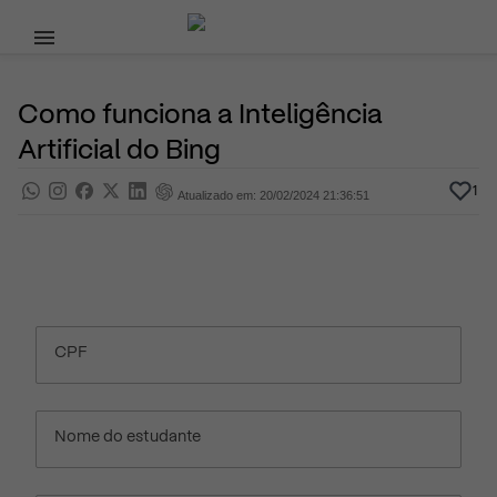
Pular para o conteúdo principal
22 de Janeiro, 2024
Dicas de Estudo
Pra saber
Por
Prasaber
Como funciona a Inteligência
Artificial do Bing
1
Atualizado em: 20/02/2024 21:36:51
CPF
Nome do estudante