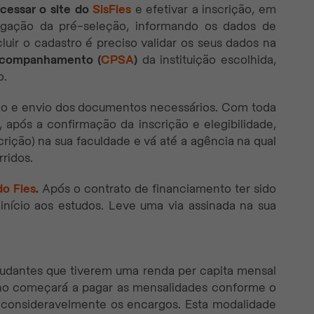
cessar o site do
SisFies
e efetivar a inscrição, em
ulgação da pré-seleção, informando os dados de
uir o cadastro é preciso validar os seus dados na
Acompanhamento (
CPSA
)
da instituição escolhida,
o.
ção e envio dos documentos necessários. Com toda
 após a confirmação da inscrição e elegibilidade,
rição) na sua faculdade e vá até a agência na qual
rridos.
do Fies
.
Após o contrato de financiamento ter sido
início aos estudos. Leve uma via assinada na sua
tudantes que tiverem uma renda per capita mensal
aluno começará a pagar as mensalidades conforme o
r consideravelmente os encargos. Esta modalidade