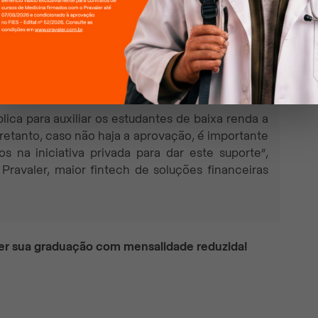
de contar com o Pravaler,
a maior empresa de
que já beneficiou quase 300 mil alunos e financiou
uições de ensino de todo o Brasil.
ica para auxiliar os estudantes de baixa renda a
retanto, caso não haja a aprovação, é importante
s na iniciativa privada para dar este suporte”,
 Pravaler, maior fintech de soluções financeiras
zer sua graduação com mensalidade reduzida!