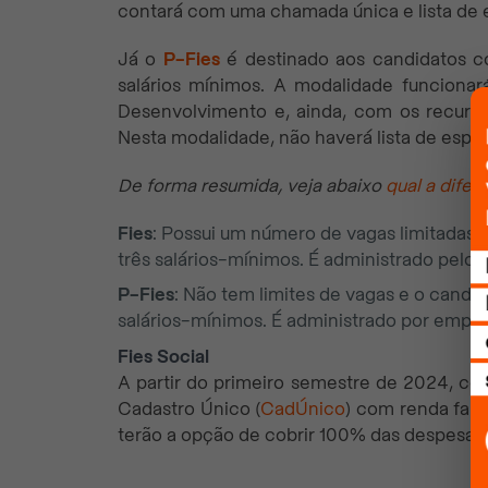
contará com uma chamada única e lista de 
Já o
P-Fies
é destinado aos candidatos co
salários mínimos. A modalidade funciona
Desenvolvimento e, ainda, com os recurso
Nesta modalidade, não haverá lista de esp
De forma resumida, veja abaixo
qual a difer
Fies
: Possui um número de vagas limitadas e
três salários-mínimos. É administrado pelo 
P-Fies
: Não tem limites de vagas e o candid
salários-mínimos. É administrado por empre
Fies Social
A partir do primeiro semestre de 2024, c
Cadastro Único (
CadÚnico
) com renda fami
terão a opção de cobrir 100% das despesas 