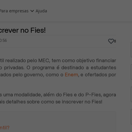
Para empresas
Ajuda
4 de Fevereiro, 2025
Por
Prasaber
rever no Fies!
0:56
8
il realizado pelo MEC, tem como objetivo financiar
no privadas. O programa é destinado a estudantes
izados pelo governo, como o
Enem
, e ofertados por
s uma modalidade, além do Fies e do P-Fies, agora
ais detalhes sobre como se inscrever no Fies!
til?