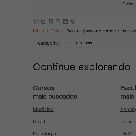
Deixe 
Início
>
Fies
>
Passo a passo de como se inscreve
Categoria:
Fies
Pra saber
Continue explorando
Cursos
Facu
mais buscados
mais
Medicina
Anhan
Direito
Estáci
Psicologia
UNIP