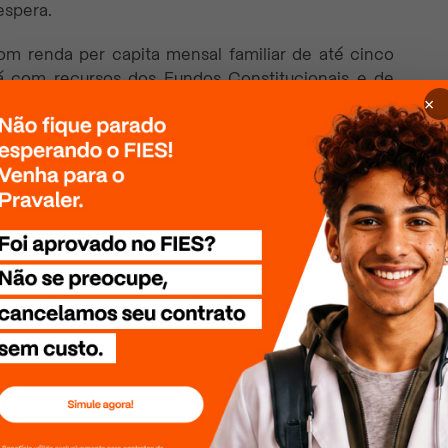
espera.
m renda per capita mensal familiar de até cinco
rá com recursos dos Fundos Constitucionais e de
×
s de bancos privados participantes do programa.
era, mas apenas chamada única.
ença do Fies e do P-Fies:
 o candidato precisa ter de renda per capita de até
governo.
ato precisa ter de renda familiar de até cinco
sas privadas.
om a chegada do
Fies social
, aqueles registrados no
liar per capita de até meio salário mínimo (R$ 706)
universitárias somente após a conclusão do curso.