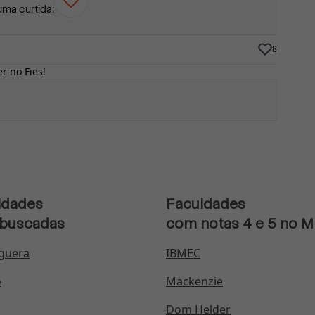
uma curtida:
8
r no Fies!
ldades
Faculdades
 buscadas
com notas 4 e 5 no 
guera
IBMEC
o
Mackenzie
Dom Helder