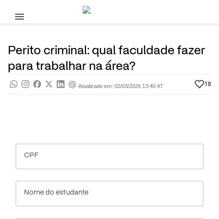
Pular para o conteúdo principal
1 de Julho, 2025
Profissões
Pra saber
Por
Prasaber
Perito criminal: qual faculdade fazer
para trabalhar na área?
18
Atualizado em: 02/03/2026 13:40:47
CPF
Nome do estudante