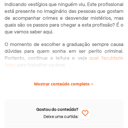
indicando vestígios que ninguém viu. Este profissional
está presente no imaginário das pessoas que gostam
de acompanhar crimes e desvendar mistérios, mas
quais são os passos para chegar a esta profissão? É o
que vamos saber aqui.
O momento de escolher a graduação sempre causa
dúvidas para quem sonha em ser perito criminal.
Portanto, continue a leitura e veja
qual faculdade
fazer
para trabalhar na área.
Neste artigo você vai encontrar:
Mostrar conteúdo completo
O que faz um perito criminal?
Para ser perito criminal tem que ser formado em
que?
Gostou do conteúdo?
Faculdade de Ciências Biológicas
Deixe uma curtida:
Faculdade de Biotecnologia