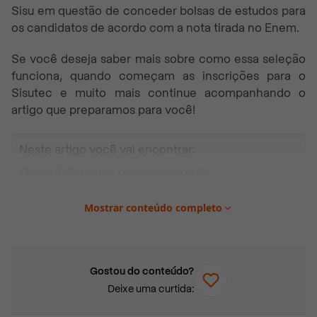
Sisu em questão de conceder bolsas de estudos para
os candidatos de acordo com a nota tirada no Enem.
Se você deseja saber mais sobre como essa seleção
funciona, quando começam as inscrições para o
Sisutec e muito mais continue acompanhando o
artigo que preparamos para você!
Neste artigo você vai encontrar:
O que é Sisutec e como funciona?
Quem pode participar do Sisutec?
Mostrar conteúdo completo
Instituições que participam do Sisutec
Cursos contemplados no Sisutec
Como se inscrever no Sisutec?
Gostou do conteúdo?
Deixe uma curtida:
Cotas e ações afirmativas no Sisutec
Aplicativo Sisutec