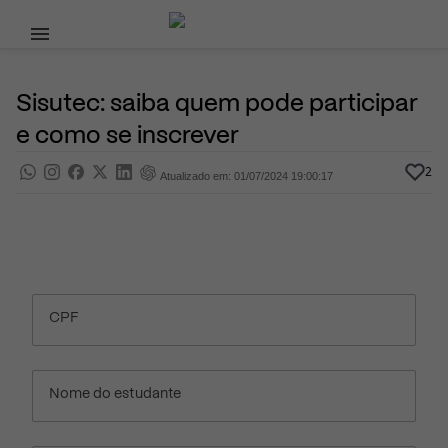
Pular para o conteúdo principal
10 de Maio, 2023
Curso Técnico
Pra saber
Por
Prasaber
Sisutec: saiba quem pode participar
e como se inscrever
2
Atualizado em: 01/07/2024 19:00:17
CPF
Nome do estudante