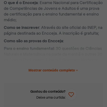
O que é o Encceja
: Exame Nacional para Certificação
de Competências de Jovens e Adultos é uma prova
de certificação para o ensino fundamental e ensino
médio;
Como se inscrever
: Através do site oficial do INEP, na
página destinada ao Encceja. A inscrição é gratuita;
Como são as provas do Encceja
:
Para o ensino fundamental:
30 questões de Ciências
Naturais e Matemática na parte da manhã e outras 30
de Língua Portuguesa, Língua Estrangeira Moderna,
Artes, Educação Física e Redação, História e
Mostrar conteúdo completo
Geografia de tarde;
Para o ensino médio:
30 questões de Ciências da
Natureza e suas Tecnologias e Redação e Ciências
Humanas e suas Tecnologias no período vespertino.
Gostou do conteúdo?
Deixe uma curtida:
O Exame Nacional para Certificação de
Competências de Jovens e Adultos (Encceja) é uma