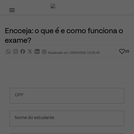
Pular para o conteúdo principal
3 de Junho, 2025
Supletivo
Pra saber
Por
Prasaber
Encceja: o que é e como funciona o
exame?
39
Atualizado em: 09/04/2026 13:05:40
CPF
Nome do estudante