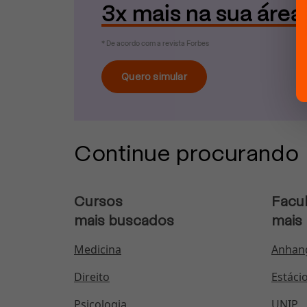
3x mais na sua área
* De acordo com a revista Forbes
Quero simular
Continue procurando
Cursos
Facu
mais buscados
mais
Medicina
Anhan
Direito
Estáci
Psicologia
UNIP