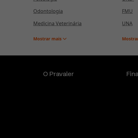
Odontologia
FMU
Medicina Veterinária
UNA
Mostrar
mais
Mostra
O Pravaler
Fin