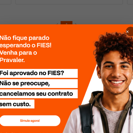


1
×
ELIGÊNCIA ARTIFICIAL
oma e se destaca no
o ganhando até