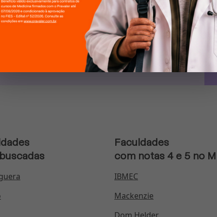
*.
ldades
Faculdades
 buscadas
com notas 4 e 5 no 
guera
IBMEC
o
Mackenzie
Dom Helder