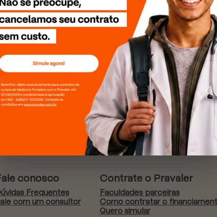
Fale conosco
Contrate o Pravaler
úvidas Frequentes
Faculdades parceiras
ale com um consultor
Como contratar o financiamen
Quero simular