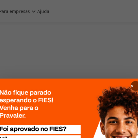
Para empresas
Ajuda
×
 Por favor, tente
te mais tarde!