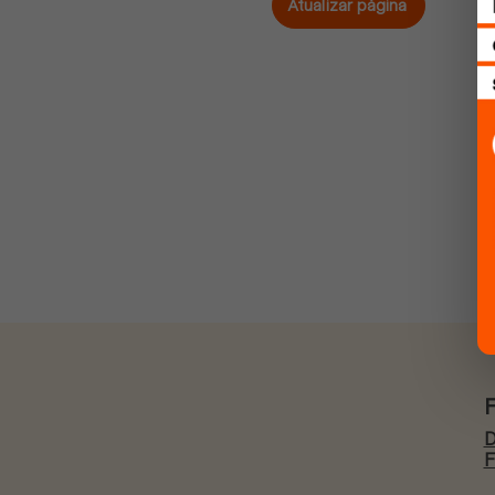
Atualizar página
D
F