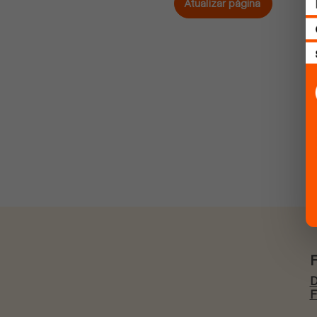
Atualizar página
D
F