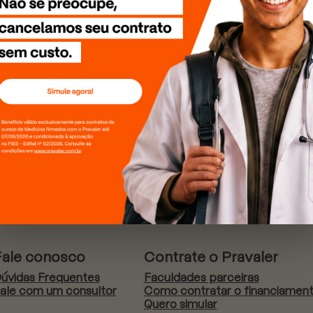
Fale conosco
Contrate o Pravaler
úvidas Frequentes
Faculdades parceiras
ale com um consultor
Como contratar o financiamen
Quero simular