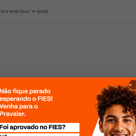
Para empresas
Ajuda
×
 Por favor, tente
te mais tarde!