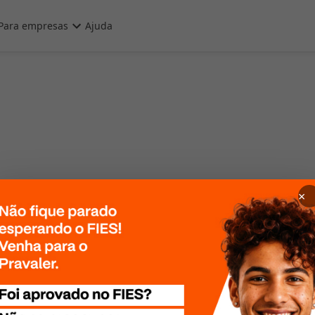
Para empresas
Ajuda
×
 Por favor, tente
te mais tarde!