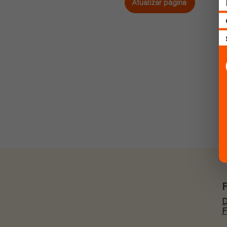
Atualizar página
D
F