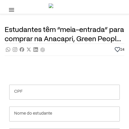
Pular para o conteúdo principal
2 de Julho, 2020
Na mídia
Por
Prasaber
Estudantes têm “meia-entrada” para
comprar na Anacapri, Green People
e Scarf.Me e mais 13 marcas
24
CPF
Nome do estudante