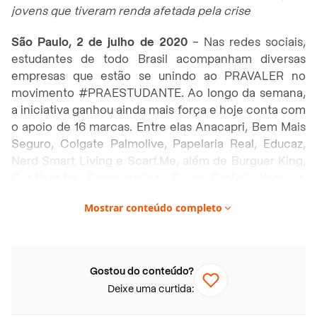
jovens que tiveram renda afetada pela crise
São Paulo, 2 de julho de 2020
– Nas redes sociais,
estudantes de todo Brasil acompanham diversas
empresas que estão se unindo ao PRAVALER no
movimento #PRAESTUDANTE. Ao longo da semana,
a iniciativa ganhou ainda mais força e hoje conta com
o apoio de 16 marcas. Entre elas Anacapri, Bem Mais
Seguro, Colgate Palmolive, Papelaria Real, Educaz,
Nerd Smart Living e Scarf.Me, além de Burguer King,
Continental, Descomplica, Faber-Castell, Kanui e
Saraiva.
Mostrar conteúdo completo
Os estudantes podem incentivar as empresas que
ainda não aderiram ao movimento utilizando hashtag
#PRAESTUDANTE nas mídias sociais. As parcerias
Gostou do conteúdo?
estão sendo divulgadas no perfil @PRAESTUDANTE
Deixe uma curtida:
no Instagram, bem como todas as informações
detalhadas das promoções.