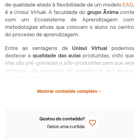
de qualidade aliado à flexibilidade de um modelo
EAD
,
é a Unisul Virtual. A faculdade do
grupo Ânima
conta
com um Ecossistema de Aprendizagem com
metodologias ativas que colocam o aluno no centro
do processo de aprendizagem.
Entre as vantagens da
Unisul Virtual
podemos
destacar a
qualidade das aulas
produzidas, visto que
elas são pré-gravadas e pós-produzidas para que seja
entregue um conteúdo de excelência aos alunos,
uma
diversidade de exercícios online
para que os
estudantes possam praticar e estudar os conteúdos
Mostrar conteúdo completo
ensinados em aula e a
flexibilidade de poder estudar
de qualquer lugar
, basta ter acesso a internet.
Neste artigo você vai encontrar:
Gostou do conteúdo?
Deixe uma curtida:
Polos EAD da Unisul
Cursos EAD da Unisul Virtual