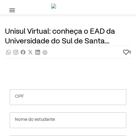
Pular para o conteúdo principal
24 de Outubro, 2023
Cursos Superiores
Noticias
Por
Prasaber
Unisul Virtual: conheça o EAD da
Universidade do Sul de Santa
Catarina
0
CPF
Nome do estudante