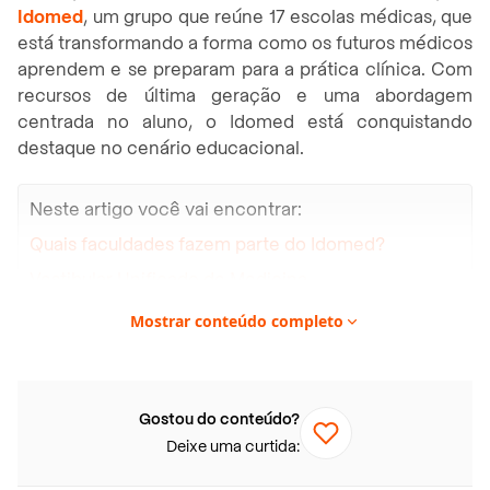
Idomed
, um grupo que reúne 17 escolas médicas, que
está transformando a forma como os futuros médicos
aprendem e se preparam para a prática clínica. Com
recursos de última geração e uma abordagem
centrada no aluno, o Idomed está conquistando
destaque no cenário educacional.
Neste artigo você vai encontrar:
Quais faculdades fazem parte do Idomed?
Vestibular Unificado de Medicina
Mostrar conteúdo completo
Quais faculdades fazem parte do Idomed?
O Idomed, grupo com mais de 25 anos de
Gostou do conteúdo?
experiência nesse segmento, é um instituto médico
Deixe uma curtida:
de ensino que combina tecnologia de ponta,