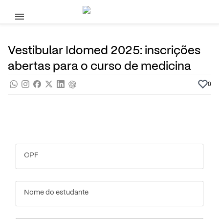
Pular para o conteúdo principal
22 de Outubro, 2024
Cursos Superiores
Noticias
Por
Prasaber
Vestibular Idomed 2025: inscrições
abertas para o curso de medicina
0
CPF
Nome do estudante