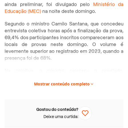
ainda preliminar, foi divulgado pelo
Ministério da
Educação (MEC)
na noite deste domingo.
Segundo o ministro Camilo Santana, que concedeu
entrevista coletiva horas após a finalização da prova,
69,4% dos participantes inscritos compareceram aos
locais de provas neste domingo. O volume é
levemente superior ao registrado em 2023, quando a
presença foi de 68%.
Na coletiva, o ministro celebrou o resultado,
registrando, também que a aplicação do Exame
Mostrar conteúdo completo
ocorreu “sem ocorrências graves”.
“Isso [queda na abstenção] é resultado de um esforço
feito pelo Ministério e também fruto do impacto do
Gostou do conteúdo?
programa
Pé-de-Meia
. Ampliamos de 54% para 94%
Deixe uma curtida:
a participação de concluintes”, informou Santana.