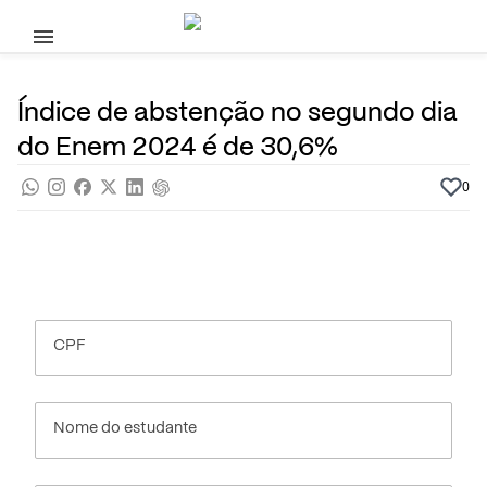
Pular para o conteúdo principal
11 de Novembro, 2024
Programas do Governo
Noticias
Por
Prasaber
Índice de abstenção no segundo dia
do Enem 2024 é de 30,6%
0
CPF
Nome do estudante