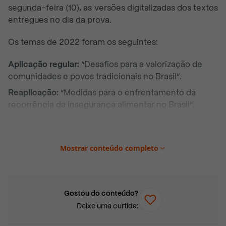
segunda-feira (10), as versões digitalizadas dos textos
entregues no dia da prova.
Os temas de 2022 foram os seguintes:
Aplicação regular:
“Desafios para a valorização de
comunidades e povos tradicionais no Brasil”.
Reaplicação:
“Medidas para o enfrentamento da
recorrência da insegurança alimentar no Brasil”.
Neste artigo você vai encontrar:
Competências avaliadas na redação
Mostrar conteúdo completo
Ana Alice de Souza Azevedo, de 21 anos
Ana Alice Teixeira, de 18 anos
Carina Moura, de 18 anos
Gostou do conteúdo?
Deixe uma curtida:
Giovana Guimarães, de 18 anos
Juliana Moreau de Almeida, de 17 anos