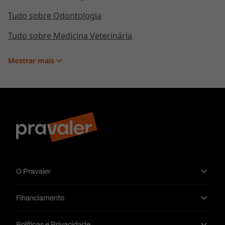
maioria dos povos tradicionais, como indígenas e
Tudo sobre Odontologia
quilombolas, não possui seus direitos estabelecidos, a
exemplo da demarcação de terras, sendo
Tudo sobre Medicina Veterinária
perversamente abandonada por um governo que não
oferece o suporte e o auxílio garantidos por lei. Por
Mostrar
mais
conseguinte, a partir do momento que o Estado é
passivo e negligente, as autoridades são
responsáveis tanto por estabelecer um equivocado
cenário de quebra de direitos constitucionais, quanto
por criar um errôneo quadro de desvalorização
cultural da nação, já que as culturas das comunidades
nativas representam o patrimônio de todos os
brasileiros. Desse modo, a postura governamental
vigente acentua a negligência perante os povos
O Pravaler
naturais do país.
Além disso, o descaso social é outro desafio que
Financiamento
alastra a desvalorização de comunidades nacionais.
Nesse viés, segundo o escritor Nelson Rodriguês, isso
Políticas e Privacidade