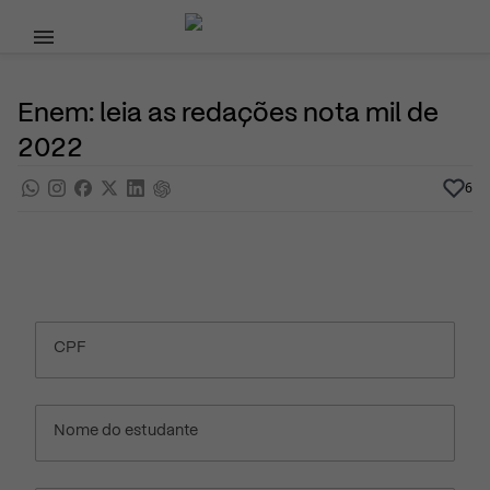
Pular para o conteúdo principal
11 de Abril, 2023
Programas do Governo
Noticias
Por
Prasaber
Enem: leia as redações nota mil de
2022
6
CPF
Nome do estudante