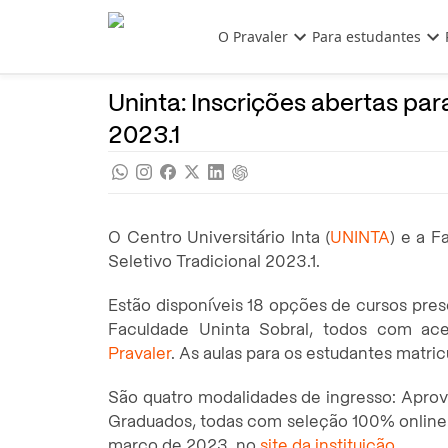
Pular para o conteúdo principal
O Pravaler
Para estudantes
Vestibular
Noticias
Uninta: Inscrições abertas par
2023.1
O Centro Universitário Inta (
UNINTA
) e a F
Seletivo Tradicional 2023.1.
Estão disponíveis 18 opções de cursos prese
Faculdade Uninta Sobral, todos com a
Pravaler
. As aulas para os estudantes matri
São quatro modalidades de ingresso: Apro
Graduados, todas com seleção 100% online. 
março de 2023, no
site da instituição
.