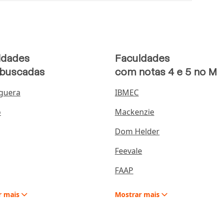
ldades
Faculdades
 buscadas
com notas 4 e 5 no 
guera
IBMEC
o
Mackenzie
Dom Helder
Feevale
FAAP
r
mais
Mostrar
mais