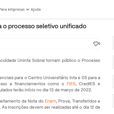
Para empresas
Ajuda
3 de Outubro, 2022
Por
Prasaber
a o processo seletivo unificado
0
aculdade Uninta Sobral tornam público o Processo
nciais para o Centro Universitário Inta e 05 para a
cesso a financiamentos como o
FIES
, CredIES e
culados terão início no dia 13 de março de 2022.
veitamento da Nota do
Enem
, Prova, Transferidos e
As inscrições devem ser realizadas até o dia 12 de