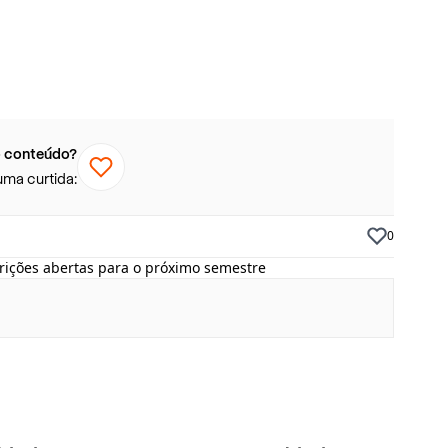
 conteúdo?
uma curtida:
0
crições abertas para o próximo semestre