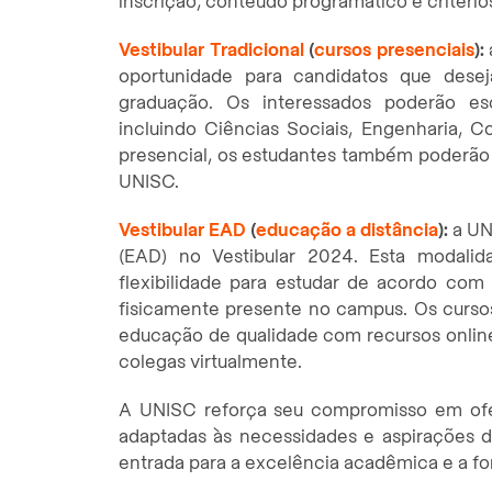
inscrição, conteúdo programático e critério
Vestibular Tradicional
(
cursos presenciais
):
oportunidade para candidatos que desej
graduação. Os interessados poderão es
incluindo Ciências Sociais, Engenharia, 
presencial, os estudantes também poderão o
UNISC.
Vestibular EAD
(
educação a distância
):
a UN
(EAD) no Vestibular 2024. Esta modali
flexibilidade para estudar de acordo com
fisicamente presente no campus. Os curso
educação de qualidade com recursos onlin
colegas virtualmente.
A UNISC reforça seu compromisso em ofer
adaptadas às necessidades e aspirações d
entrada para a excelência acadêmica e a for