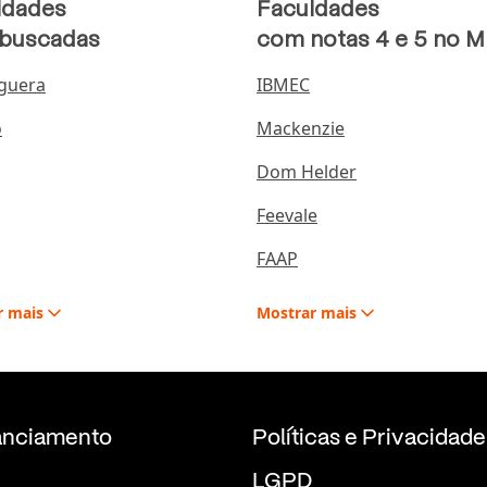
ldades
Faculdades
 buscadas
com notas 4 e 5 no 
guera
IBMEC
o
Mackenzie
Dom Helder
Feevale
FAAP
r
mais
Mostrar
mais
anciamento
Políticas e Privacidade
LGPD