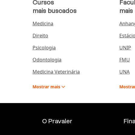
Cursos
Facu
mais buscados
mais
Medicina
Anhan
Direito
Estáci
Psicologia
UNIP
Odontologia
FMU
Medicina Veterinária
UNA
Mostrar
mais
Mostra
O Pravaler
Fin