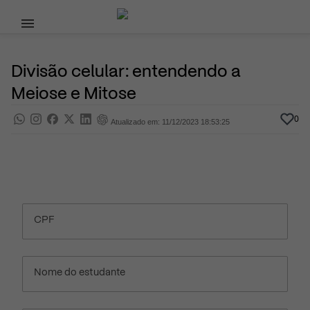
Pular para o conteúdo principal
17 de Novembro, 2023
Dicas de Estudo
Pra saber
Por
Prasaber
Divisão celular: entendendo a
Meiose e Mitose
0
Atualizado em: 11/12/2023 18:53:25
CPF
Nome do estudante