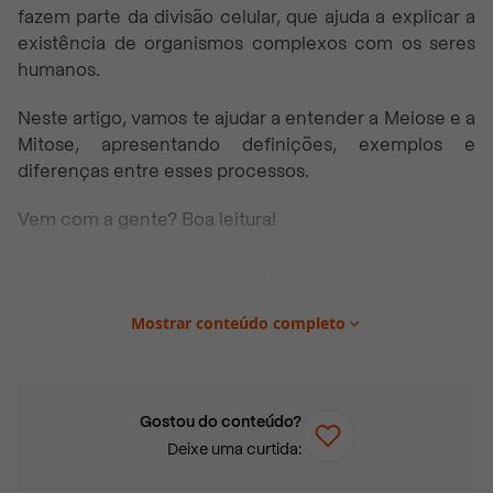
fazem parte da divisão celular, que ajuda a explicar a
existência de organismos complexos com os seres
humanos.
Neste artigo, vamos te ajudar a entender a Meiose e a
Mitose, apresentando definições, exemplos e
diferenças entre esses processos.
Vem com a gente? Boa leitura!
Neste artigo você vai encontrar:
Como funciona a divisão celular?
Mostrar conteúdo completo
O que é Meiose?
Quais são as fases da Meiose?
Qual a principal função da Meiose?
Gostou do conteúdo?
Deixe uma curtida:
O que é Mitose?