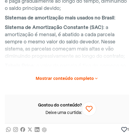
é paga gradualmente ao longo do tempo, diminuindo
o saldo principal devido;
Sistemas de amortização mais usados no Brasil
:
Sistema de Amortização Constante (SAC)
: a
amortização é mensal, é abatido a cada parcela
sempre o mesmo valor do saldo devedor. Nesse
sistema, as parcelas começam mais altas e vão
diminuindo progressivamente ao longo do contrato;
Tabela Price
: o valor da parcela é fixo do começo ao
fim do contrato. A diferença está na composição de
Mostrar conteúdo completo
cada prestação: no início, a maior parte do valor da
parcela corresponde a juros e uma pequena fatia
amortiza a dívida. Conforme o tempo passa, os juros
diminuem e a amortização aumenta.
Gostou do conteúdo?
Ao final desse artigo, você vai entender como
Deixe uma curtida:
amortizar parcelas pode fazer uma diferença enorme
no valor total que você pagará ao longo de um
1
contrato – seja de imóvel, veículo ou estudantil, ponto