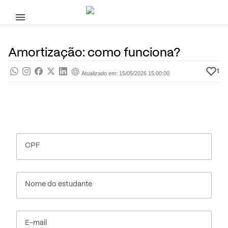
Pular para o conteúdo principal
15 de Maio
Educação Financeira
Pra saber
Por
Prasaber
Amortização: como funciona?
1
Atualizado em: 15/05/2026 15:00:00
CPF
Nome do estudante
E-mail