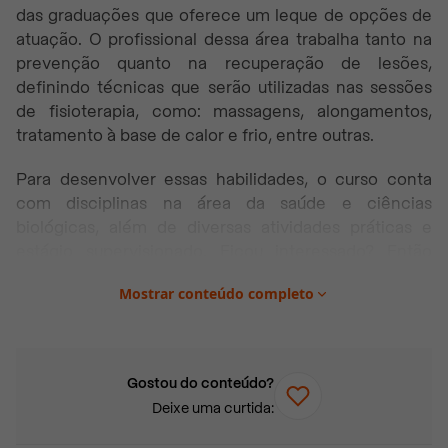
das graduações que oferece um leque de opções de
atuação. O profissional dessa área trabalha tanto na
prevenção quanto na recuperação de lesões,
definindo técnicas que serão utilizadas nas sessões
de fisioterapia, como: massagens, alongamentos,
tratamento à base de calor e frio, entre outras.
Para desenvolver essas habilidades, o curso conta
com disciplinas na área da saúde e ciências
biológicas, além de diversas atividades práticas e
estágio supervisionado. Ficou interessado? Então
confira o conteúdo que preparamos pra você!
Mostrar conteúdo completo
Neste artigo você vai encontrar:
O que faz um fisioterapeuta?
Gostou do conteúdo?
Tipos de curso de Fisioterapia
Deixe uma curtida:
Curso técnico de Fisioterapia