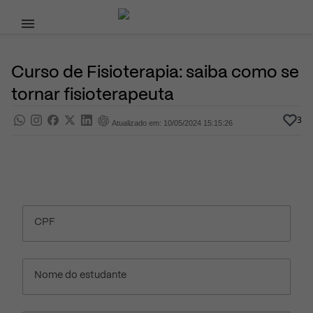
Pular para o conteúdo principal
10 de Maio, 2024
Profissões
Pra saber
Por
Prasaber
Curso de Fisioterapia: saiba como se
tornar fisioterapeuta
3
Atualizado em: 10/05/2024 15:15:26
CPF
Nome do estudante