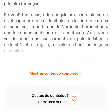
primeira formação.
Se você tem desejo de conquistar o seu diploma de
nível superior em uma instituição situada em um dos
estados mais importantes do Nordeste, Pernambuco,
continue acompanhando esse conteúdo. Aqui, você
vai descobrir que não somente de polo turístico e
cultural é feito a região, mas sim de boas instituições
de ensino.
Vamos conhecer as melhores faculdades em
Pernambuco? Boa leitura!
Mostrar conteúdo completo
Neste artigo você vai encontrar:
Melhores faculdades públicas em Pernambuco
Gostou do conteúdo?
Universidade Federal de Pernambuco (UFPE)
Deixe uma curtida:
Universidade Federal Rural de Pernambuco
(UFRPE)