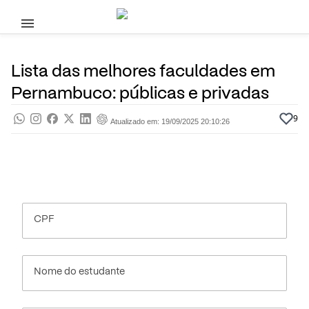
Pular para o conteúdo principal
28 de Fevereiro, 2025
Ensino Superior
Pra saber
Por
Prasaber
Lista das melhores faculdades em
Pernambuco: públicas e privadas
9
Atualizado em: 19/09/2025 20:10:26
CPF
Nome do estudante