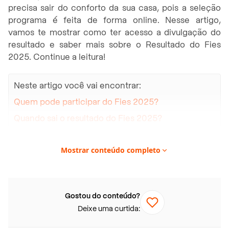
precisa sair do conforto da sua casa, pois a seleção
programa é feita de forma online. Nesse artigo,
vamos te mostrar como ter acesso a divulgação do
resultado e saber mais sobre o Resultado do Fies
2025. Continue a leitura!
Neste artigo você vai encontrar:
Quem pode participar do Fies 2025?
Quando sai o resultado do Fies 2025?
Qual horário da divulgação do resultado do
Fies?
Mostrar conteúdo completo
Passo a passo para consultar o resultado do Fies
Quais são os critérios de desempate do Fies?
Gostou do conteúdo?
Como fazer a matrícula no Fies?
Deixe uma curtida: