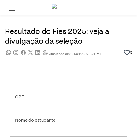
Pular para o conteúdo principal
18 de Fevereiro, 2025
Fies
Pra saber
Por
Prasaber
Resultado do Fies 2025: veja a
divulgação da seleção
3
Atualizado em: 01/04/2026 16:11:41
CPF
Nome do estudante