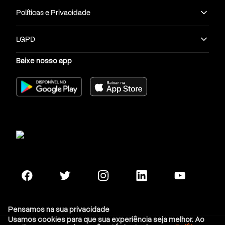
despesas
Políticas e Privacidade
Zelar pela boa relação com fornecedores e
compradores
LGPD
Organizar os fluxos e entradas de caixa ao final das
Baixe nosso app
operações cotidianas
Além disso, quem trabalha na gestão de contas de
um negócio deve ser responsável por controlar
variáveis como emissão e pagamento de boletos, e
de organizar todas as possíveis receitas que poderão
impactar o negócio.
É o Gestor de Contas que também faz a
cobrança de
inadimplentes
, principalmente no caso de empresas
que comercializam produtos a prazo de pagamento,
ou realizam operações financeiras que dependam da
contração de uma dívida por outra parte.
Pensamos na sua privacidade
Usamos cookies para que sua experiência seja melhor. Ao
Tesouraria