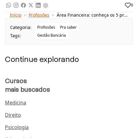
Tesouraria
0
Contabilidade
Início
>
Profissões
>
Área Financeira: conheça os 5 principais cargos para atuar
Gestão de tributos
Categoria:
Profissões
Pra saber
Planejamento
Tags:
Gestão Bancária
Como trabalhar na Área Financeira?
Quais são as áreas financeiras mais bem pagas?
Continue explorando
Analista de finanças
Contabilista
Cursos
Analista de créditos
mais buscados
Analista de investimentos
Medicina
Gerente financeiro
Direito
Psicologia
Quem trabalha na área financeira?