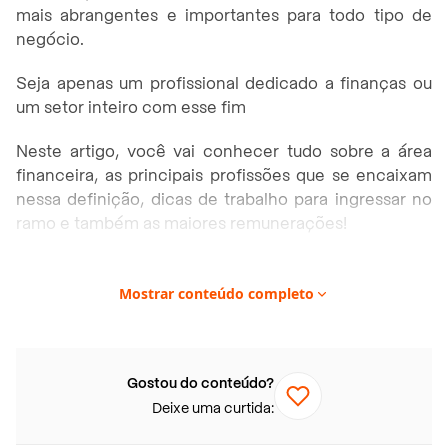
mais abrangentes e importantes para todo tipo de
negócio.
Seja apenas um profissional dedicado a finanças ou
um setor inteiro com esse fim
Neste artigo, você vai conhecer tudo sobre a área
financeira, as principais profissões que se encaixam
nessa definição, dicas de trabalho para ingressar no
ramo e também as maiores remunerações!
Vem com a gente? Boa leitura!
Mostrar conteúdo completo
Neste artigo você vai encontrar:
Quem trabalha na área financeira?
Gostou do conteúdo?
Quais são as áreas financeiras?
Deixe uma curtida:
Gestão de Contas