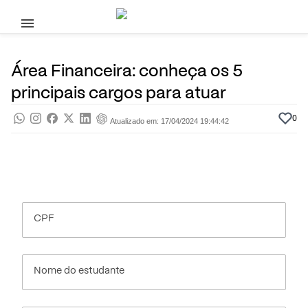
Pular para o conteúdo principal
23 de Fevereiro, 2024
Profissões
Pra saber
Por
Prasaber
Área Financeira: conheça os 5
principais cargos para atuar
0
Atualizado em: 17/04/2024 19:44:42
CPF
Nome do estudante