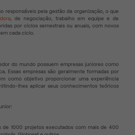
ão responsáveis pela gestão da organização, o que
dora
, de negociação, trabalho em equipe e de
ridas por ciclos semestrais ou anuais, com novos
em cada ciclo.
edor do mundo possuem empresas juniores como
ica. Essas empresas são geralmente formadas por
êm como objetivo proporcionar uma experiência
itindo-lhes aplicar seus conhecimentos teóricos
nior:
is de 1000 projetos executados com mais de 400
robrás, Globosat e outros.