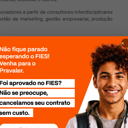
ovadores a partir de consultores interdisciplinares
stão de marketing, gestão empresarial, produção
×
nte a graduação a formarem empresas júnior. Para
o e procurar o Coordenador de Extensão da Unidade
 proposta da EJ. O Mackenzie disponibiliza um
ssárias para criação da empresa e seus objetivos.
JR, possui mais de 27 anos de história, com mais
tal, Souza Cruz, Grupo Cataratas e outros. Em seu
dológicas, mapeamento de processos, pesquisa com
keting.
 já receberam mais de 15 premiações e ajudam a
 no Rio de Janeiro.