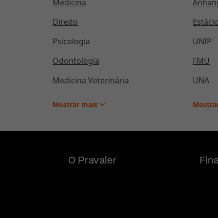
Medicina
Anhan
Direito
Estáci
Psicologia
UNIP
Odontologia
FMU
Medicina Veterinária
UNA
Mostrar
mais
Mostra
O Pravaler
Fin