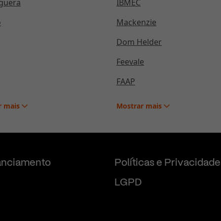
guera
IBMEC
o
Mackenzie
Dom Helder
Feevale
FAAP
r
mais
Mostrar
mais
anciamento
Políticas e Privacidade
LGPD