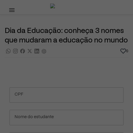
Pular para o conteúdo principal
25 de Abril, 2024
Datas Comemorativas
Noticias
Por
Prasaber
Dia da Educação: conheça 3 nomes
que mudaram a educação no mundo
0
CPF
Nome do estudante