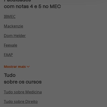
Mudanças na Lei de Cotas: veja como fica a
com notas 4 e 5 no MEC
legislação
IBMEC
Conheça os 7 melhores cursinhos preparatórios para
concurso público
Mackenzie
Dom Helder
Feevale
FAAP
Mostrar
mais
Tudo
sobre os cursos
Tudo sobre Medicina
Tudo sobre Direito