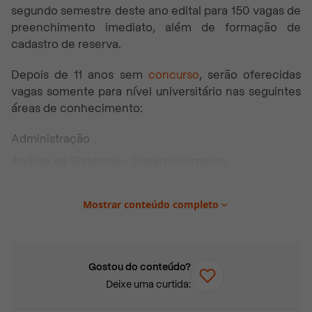
segundo semestre deste ano edital para 150 vagas de
preenchimento imediato, além de formação de
cadastro de reserva.
Depois de 11 anos sem
concurso
, serão oferecidas
vagas somente para nível universitário nas seguintes
áreas de conhecimento:
Administração
Análise de Sistemas – Desenvolvimento
Análise de Sistemas – Suporte
Mostrar conteúdo completo
Análise de Sistemas – Cibersegurança
Arquitetura e Urbanismo
Arquivologia Digital
Gostou do conteúdo?
Ciências Contábeis
Deixe uma curtida:
Ciência de Dados