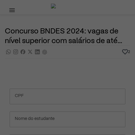
Pular para o conteúdo principal
15 de Abril, 2024
Vagas de emprego
Noticias
Por
Prasaber
Concurso BNDES 2024: vagas de
nível superior com salários de até
R$20.900
2
CPF
Nome do estudante