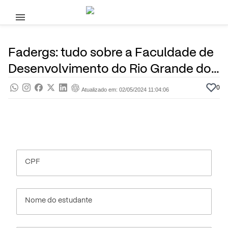
Pular para o conteúdo principal
30 de Janeiro, 2024
Ensino Superior
Pra saber
Por
Prasaber
Fadergs: tudo sobre a Faculdade de
Desenvolvimento do Rio Grande do
Sul
0
Atualizado em: 02/05/2024 11:04:06
CPF
Nome do estudante