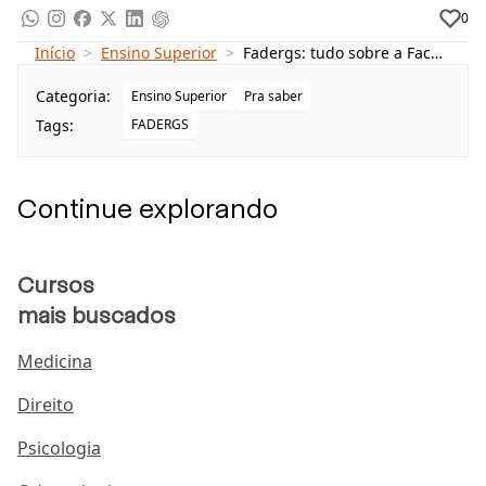
0
Sobre a Faculdade Fadergs
Início
>
Ensino Superior
>
Fadergs: tudo sobre a Faculdade de Desenvolvimento do Rio Grande do Sul
Fadergs Porto Alegre
Categoria:
Ensino Superior
Pra saber
Principais cursos da Fadergs
Tags:
FADERGS
Cursos presenciais
Cursos a distância
Continue explorando
Como estudar na Faculdade Fadergs?
Cursos
Sobre a Faculdade Fadergs
mais buscados
A inauguração da instituição aconteceu no ano de
Medicina
2004, ainda como Escola Superior de Administração,
Direito
Direito e Economia (ESADE). Como o nome sugere, a
instituição começou suas atividades com foco na
Psicologia
área de gestão e negócios
. Consequentemente, a